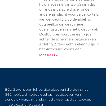
huis magazine van ZorgSaam dat
onlangs is verspreid, is er onder
andere aandacht voor de verkorting
van de wachttijd op de afdeling
oogheelkunde, de ruimere
openingstijden van het bloedpriklab
Oostburg en wordt er een kijkje
achter de schermen gegeven van
Afdeling 2, “een echt ziekenhuisje in
het Antonius.” Voorts een
lees meer »
BCU Zorg is een full service uitgeverij die zich sinds
1992 heeft zich toegelegd op het uitgeven van
periodiek verschijnende media voor opdrachtgevers
in de gezondheidszorg.