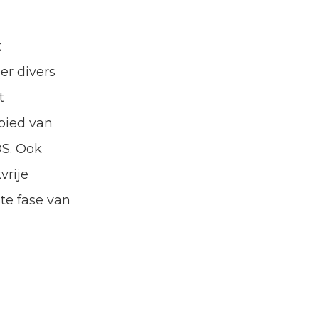
t
er divers
t
bied van
OS. Ook
vrije
te fase van