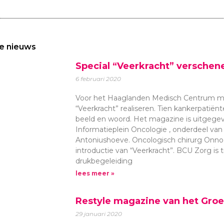
e nieuws
Special “Veerkracht” verschen
6 februari 2020
Voor het Haaglanden Medisch Centrum m
“Veerkracht” realiseren. Tien kankerpatiënt
beeld en woord. Het magazine is uitgegeve
Informatieplein Oncologie , onderdeel va
Antoniushoeve. Oncologisch chirurg Onno
introductie van “Veerkracht”. BCU Zorg is
drukbegeleiding
lees meer »
Restyle magazine van het Groe
29 januari 2020