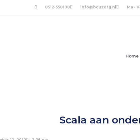
0512-550100
info@bcuzorg.nl
Ma - V
Home
Scala aan ond
ber 12, 2019
3:36 pm