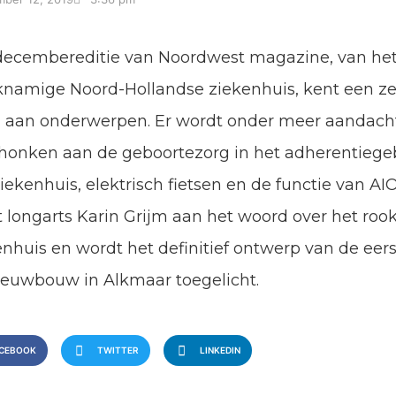
decembereditie van Noordwest magazine, van he
jknamige Noord-Hollandse ziekenhuis, kent een ze
a aan onderwerpen. Er wordt onder meer aandach
honken aan de geboortezorg in het adherentiege
iekenhuis, elektrisch fietsen en de functie van AI
 longarts Karin Grijm aan het woord over het rook
enhuis en wordt het definitief ontwerp van de eers
ieuwbouw in Alkmaar toegelicht.
CEBOOK
TWITTER
LINKEDIN