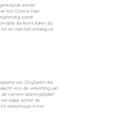
gerestylde eerste
van het Groene Hart
regelmatig wordt
ormatie die komt kijken bij
tot en met het ontslag uit
 magazine van ZorgSaam dat
andacht voor de verkorting van
, de ruimere openingstijden
een kijkje achter de
ht ziekenhuisje in het